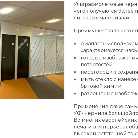
Ультрафиолетовые черни
чего получаются более 
листовых материалах.
Преимущества такого с
диапазон используем
характеризуется нас
готовые изображения
потертостей;
перегородки сохраня
мыть стекло с нанес
бытовой химии;
разрешение изображе
Применение даже самых
УФ- чернила большой то
Во многих европейских
печати в интерьерах о
высокой остаточной ток