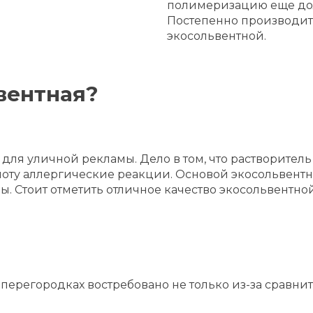
полимеризацию еще долг
Постепенно производител
экосольвентной.
вентная?
 для уличной рекламы. Дело в том, что растворител
ноту аллергические реакции. Основой экосольвент
. Стоит отметить отличное качество экосольвентной
перегородках востребовано не только из-за сравни