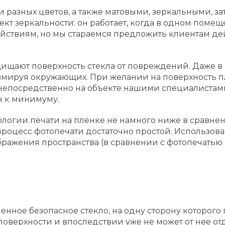
 разных цветов, а также матовыми, зеркальными,
ект зеркальности: он работает, когда в одном поме
йствиям, но мы стараемся предложить клиентам де
щищают поверхность стекла от повреждений. Даже в
травмируя окружающих. При желании на поверхность
непосредственно на объекте нашими специалистами:
н к минимуму.
нологии печати на пленке не намного ниже в сравне
процесс фотопечати достаточно простой. Использов
бражения пространства (в сравнении с фотопечатью 
енное безопасное стекло, на одну сторону которого
поверхности и впоследствии уже не может от нее от