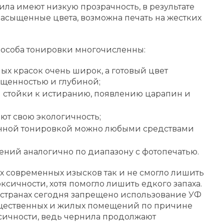
ла имеют низкую прозрачность, в результате
насыщенные цвета, возможна печать на жестких
пособа тонировки многочисленны:
ых красок очень широк, а готовый цвет
ыщенностью и глубиной;
 стойки к истиранию, появлению царапин и
ют свою экологичность;
енной тонировкой можно любыми средствами
ний аналогично по диапазону с фотопечатью.
 современных изысков так и не смогло лишить
ксичности, хотя помогло лишить едкого запаха.
 странах сегодня запрещено использование УФ
бщественных и жилых помещений по причине
сичности, ведь чернила продолжают