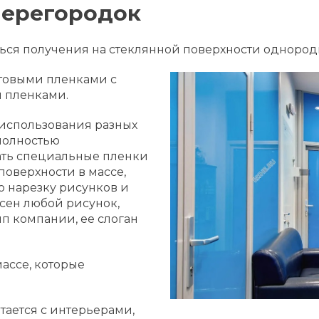
перегородок
ться получения на стеклянной поверхности однородн
товыми пленками с
и пленками.
т использования разных
полностью
ать специальные пленки
поверхности в массе,
ю нарезку рисунков и
есен любой рисунок,
п компании, ее слоган
ассе, которые
етается с интерьерами,