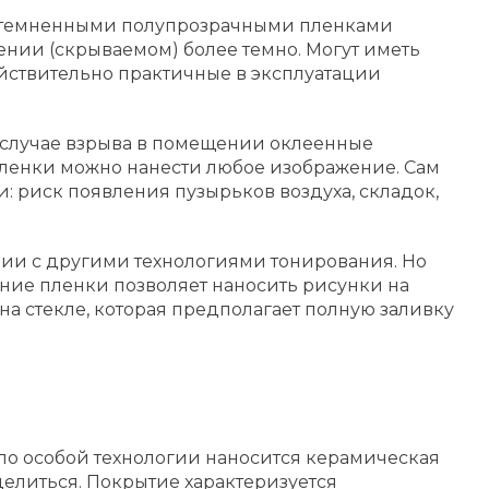
 затемненными полупрозрачными пленками
щении (скрываемом) более темно. Могут иметь
йствительно практичные в эксплуатации
 случае взрыва в помещении оклеенные
 пленки можно нанести любое изображение. Сам
 риск появления пузырьков воздуха, складок,
нии с другими технологиями тонирования. Но
ание пленки позволяет наносить рисунки на
на стекле, которая предполагает полную заливку
 по особой технологии наносится керамическая
делиться. Покрытие характеризуется