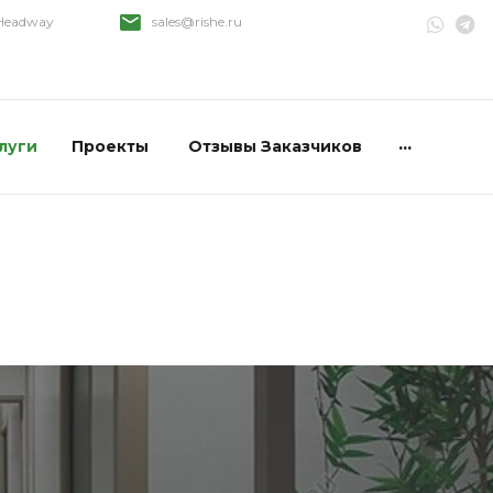
 Headway
sales@rishe.ru
...
луги
Проекты
Отзывы Заказчиков