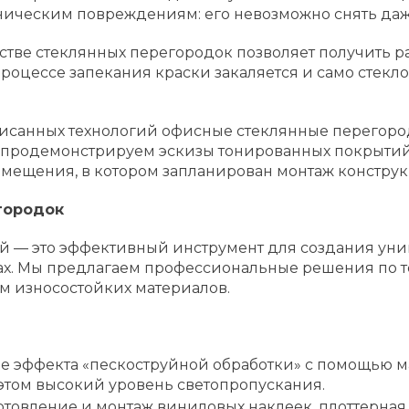
ническим повреждениям: его невозможно снять даж
тве стеклянных перегородок позволяет получить р
 процессе запекания краски закаляется и само стекл
писанных технологий офисные стеклянные перегоро
, продемонстрируем эскизы тонированных покрыти
омещения, в котором запланирован монтаж конструк
городок
й — это эффективный инструмент для создания уни
нах. Мы предлагаем профессиональные решения по
м износостойких материалов.
 эффекта «пескоструйной обработки» с помощью ма
этом высокий уровень светопропускания.
отовление и монтаж виниловых наклеек, плоттерна