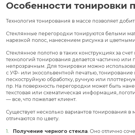
Особенности тонировки 
Технология тонирования в массе позволяет доби
Стеклянные перегородки тонируются белыми ма
нарезкой полос, нанесением рисунка и цветным
Стеклянное полотно в таких конструкциях за сче
технологий тонирования делается частично или 
непрозрачным. Для тонировки можно использов
с УФ- или экосольвентной печатью, тонирование 
пескоструйную обработку, ручную или плоттерну
пр. На поверхность перегородки может быть нан
текстовая или схематическая информация, логоти
— все, что пожелает клиент.
Существует несколько вариантов тонирования в м
отличаются по цвету.
Получение черного стекла
. Оно отлично соч