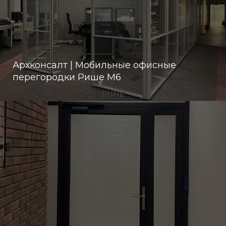
Архконсалт | Мобильные офисные
перегородки Рише М6