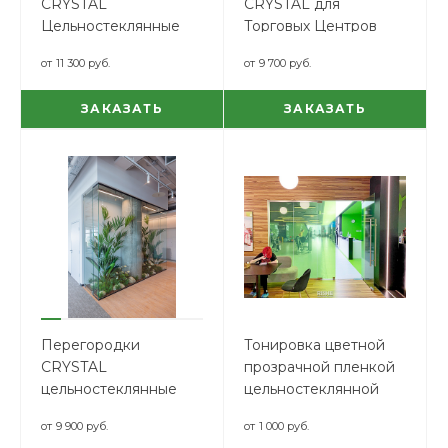
CRYSTAL
CRYSTAL для
Цельностеклянные
Торговых Центров
треугольной формы
от
11 300 руб.
от
9 700 руб.
ЗАКАЗАТЬ
ЗАКАЗАТЬ
Перегородки
Тонировка цветной
CRYSTAL
прозрачной пленкой
цельностеклянные
цельностеклянной
для флорариумов
перегородки
от
9 900 руб.
от
1 000 руб.