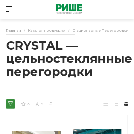
Главная
/
Каталог продукции
/
Стационарные Перегородки
/
CRYSTAL —
цельностеклянные
перегородки