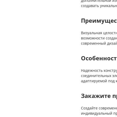
дополнительной из
создавать уникаль
Преимущес
Визуальная целостн
возможности созда
современный дизай
Особенност
Надежность констру
соединительных эл
адаптируемой под 
Закажите п
Создайте современн
индивидуальный пр