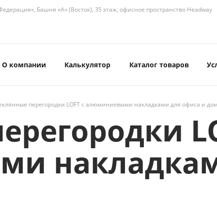
едерация», Башня «А» (Восток), 35 этаж, офисное пространство Headway
О компании
Калькулятор
Каталог товаров
Ус
еклянные перегородки LOFT с алюминиевыми накладками для офиса и до
ерегородки L
и накладкам