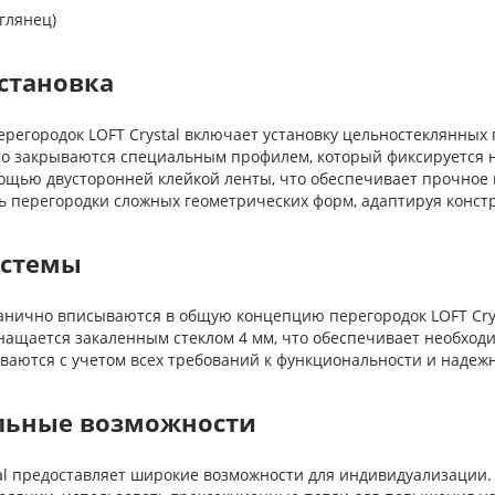
глянец)
становка
ерегородок LOFT Crystal включает установку цельностеклянных
о закрываются специальным профилем, который фиксируется н
ощью двусторонней клейкой ленты, что обеспечивает прочное 
ть перегородки сложных геометрических форм, адаптируя конс
истемы
анично вписываются в общую концепцию перегородок LOFT Crys
нащается закаленным стеклом 4 мм, что обеспечивает необход
ваются с учетом всех требований к функциональности и надежн
льные возможности
tal предоставляет широкие возможности для индивидуализации