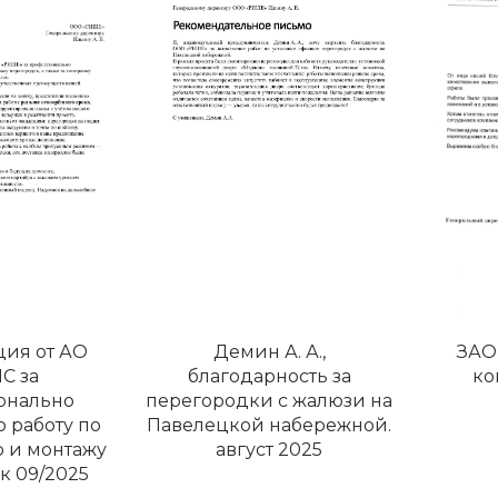
ия от АО
Демин А. А.,
ЗАО 
С за
благодарность за
ко
онально
перегородки с жалюзи на
 работу по
Павелецкой набережной.
 и монтажу
август 2025
к 09/2025