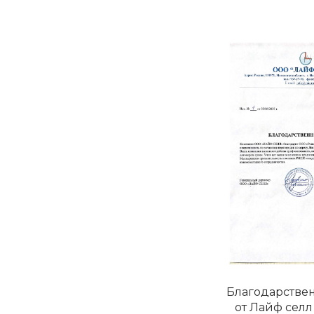
Благодарстве
от Лайф селл