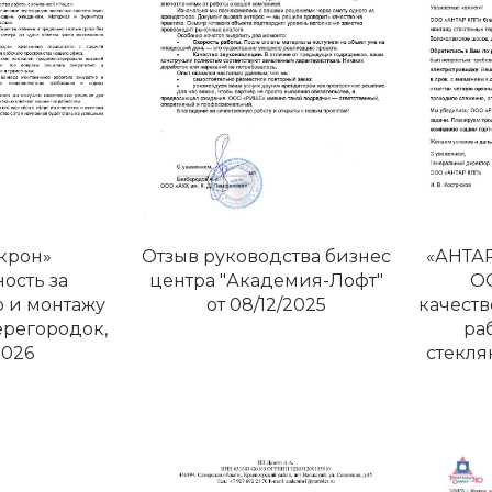
крон»
Отзыв руководства бизнес
«АНТАР
ость за
центра "Академия-Лофт"
О
 и монтажу
от 08/12/2025
качест
ерегородок,
ра
2026
стекля