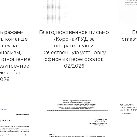
Выражаем
Благодарственное письмо
Б
ть команде
«Корона‑ФУД за
Tomash
ше» за
оперативную и
нализм,
качественную установку
 отношение
офисных перегородок
безупречное
02/2026
е работ
2026