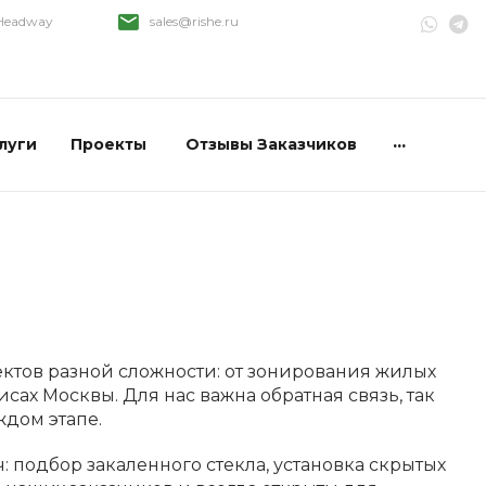
 Headway
sales@rishe.ru
...
луги
Проекты
Отзывы Заказчиков
ктов разной сложности: от зонирования жилых
ах Москвы. Для нас важна обратная связь, так
ждом этапе.
 подбор закаленного стекла, установка скрытых