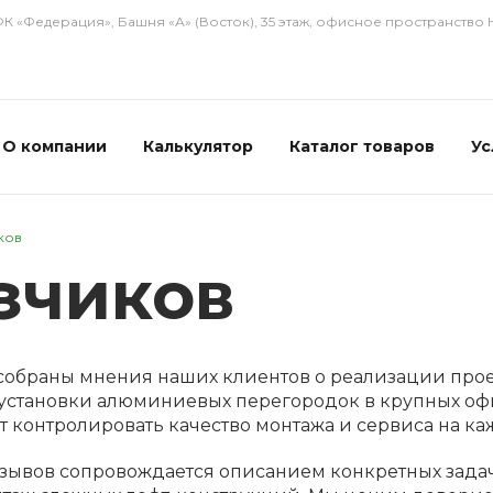
ФК «Федерация», Башня «А» (Восток), 35 этаж, офисное пространство
О компании
Калькулятор
Каталог товаров
Ус
ков
зчиков
 собраны мнения наших клиентов о реализации прое
 установки алюминиевых перегородок в крупных офис
т контролировать качество монтажа и сервиса на ка
зывов сопровождается описанием конкретных задач: