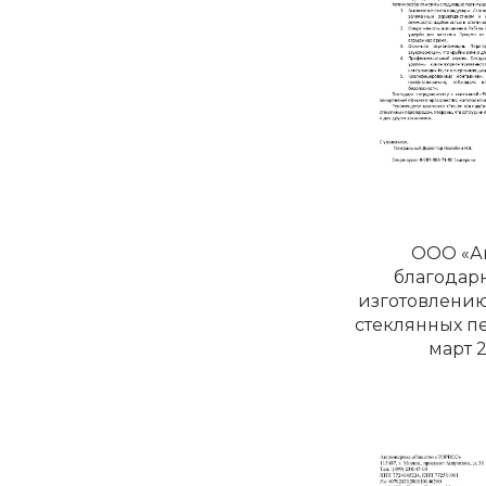
ООО «А
благодарн
изготовлению
стеклянных п
март 