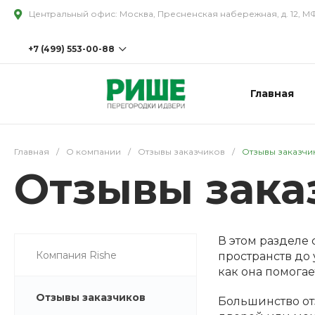
Центральный офис: Москва, Пресненская набережная, д. 12, М
+7 (499) 553-00-88
Главная
+7 (499) 553-00-88 доб.202
Московская область, Наро-
Фоминский городской округ,
село Петровское, территория
промышленная, строение 4/5
Пн-Пт с 08:00 до 18:00
Сб-Вс
Главная
/
О компании
/
Отзывы заказчиков
/
Отзывы заказчи
Выходной
Отзывы зака
sale@rishe.ru
В этом разделе
Компания Rishe
пространств до
как она помогае
Отзывы заказчиков
Большинство от