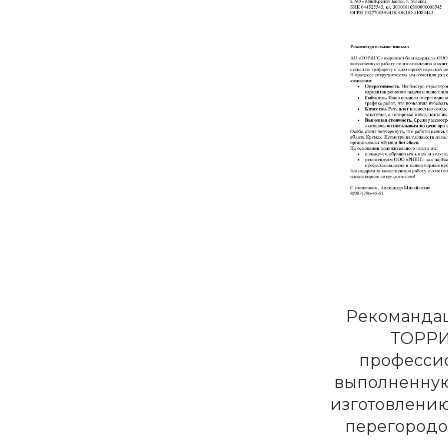
Рекомандац
ТОРРИ
професси
выполненную
изготовлению
перегородо