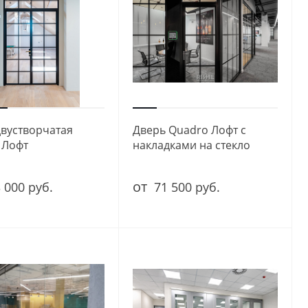
двустворчатая
Дверь Quadro Лофт с
 Лофт
накладками на стекло
от
 000 руб.
71 500 руб.