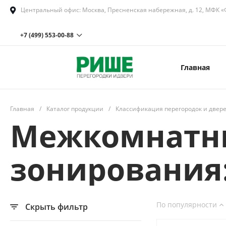
Центральный офис: Москва, Пресненская набережная, д. 12, МФК «Ф
+7 (499) 553-00-88
Главная
+7 (499) 553-00-88 доб.202
Московская область, Наро-
Фоминский городской округ,
село Петровское, территория
промышленная, строение 4/5
Главная
/
Каталог продукции
/
Классификация перегородок и двер
Пн-Пт с 08:00 до 18:00
Сб-Вс
Выходной
Межкомнатны
sale@rishe.ru
зонирования:
По популярности
Скрыть фильтр