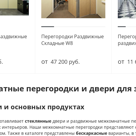
Раздвижные
Перегородки Раздвижные
Перего
Складные W8
раздви
от
от
б.
47 200 руб.
11 
тные перегородки и двери для
 и основных продуктах
готавливает
стеклянные
двери и раздвижные межкомнатные пе
х интерьеров. Наши межкомнатные перегородки представляют 
ом. Также в каталоге представлены
бескаркасные
варианты, в