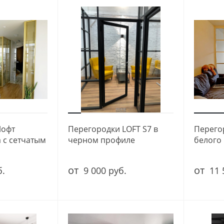
Лофт
Перегородки LOFT S7 в
Перего
а с сетчатым
черном профиле
белого 
от
от
б.
9 000 руб.
11 