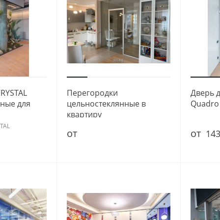
CRYSTAL
Перегородки
Дверь 
ные для
цельностеклянные в
Quadro
квартиру
STAL
от
от
143