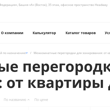
едерация», Башня «А» (Восток), 35 этаж, офисное пространство Headway
О компании
Калькулятор
Каталог товаров
Ус
ей по назначению
/
Межкомнатные перегородки для зонирования: от к
е перегородк
 от квартиры 
По названию
По цене