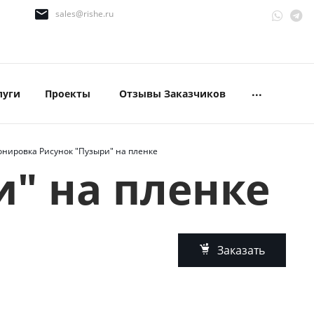
sales@rishe.ru
...
луги
Проекты
Отзывы Заказчиков
онировка Рисунок "Пузыри" на пленке
" на пленке
Заказать