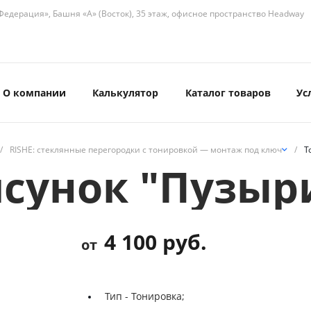
едерация», Башня «А» (Восток), 35 этаж, офисное пространство Headway
О компании
Калькулятор
Каталог товаров
Ус
/
RISHE: стеклянные перегородки с тонировкой — монтаж под ключ
/
Т
сунок "Пузыри
4 100 руб.
от
Тип -
Тонировка;