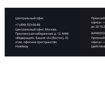
Центральный офис
Прежний 
офиса» —
+7 (499) 553-00-88
до 26.10.2
Центральный офис: Москва,
8(499)553
Пресненская набережная, д. 12, МФК
«Федерация», Башня «А» (Восток), 35
Прежний 
этаж, офисное пространство
офиса» —
Headway
(действов