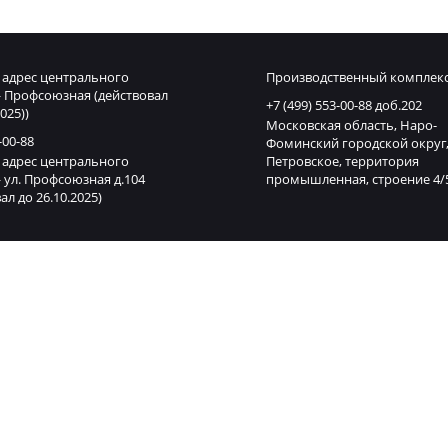
адрес центрального
Производственный комплек
 Профсоюзная (действовал
+7 (499) 553-00-88 доб.202
025))
Московская область, Наро-
-00-88
Фоминский городской округ,
адрес центрального
Петровское, территория
 ул. Профсоюзная д.104
промышленная, строение 4/
ал до 26.10.2025)