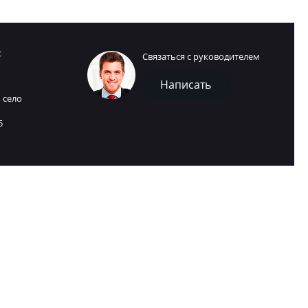
с
Связаться с руководителем
Написать
 село
5