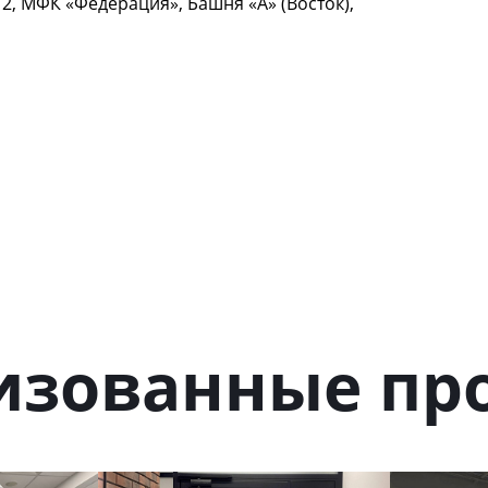
12, МФК «Федерация», Башня «А» (Восток),
изованные пр