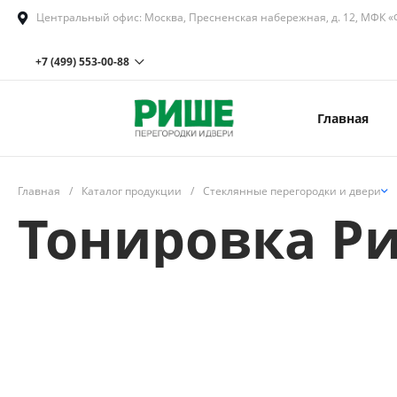
Центральный офис: Москва, Пресненская набережная, д. 12, МФК «Ф
+7 (499) 553-00-88
Главная
+7 (499) 553-00-88 доб.202
Московская область, Наро-
Фоминский городской округ,
село Петровское, территория
промышленная, строение 4/5
Главная
/
Каталог продукции
/
Стеклянные перегородки и двери
Пн-Пт с 08:00 до 18:00
Сб-Вс
Выходной
Тонировка Ри
sale@rishe.ru