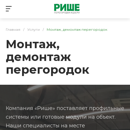
Главная
/
Услуги
/
Монтаж, демонтаж перегородок
Монтаж,
демонтаж
перегородок
Компания «Рише» поставляет профильные
системы или готовые модули на объект.
Наши специалисты на месте