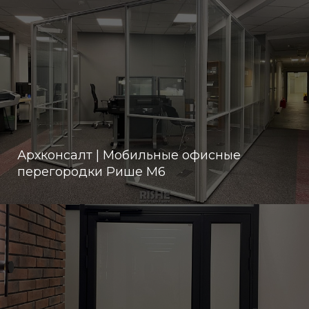
Архконсалт | Мобильные офисные
перегородки Рише М6