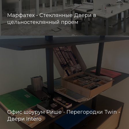
Марфатех - Стеклянные Двери в
цельностеклянный проем
Офис шоурум Рише - Перегородки Twin -
Двери Intero