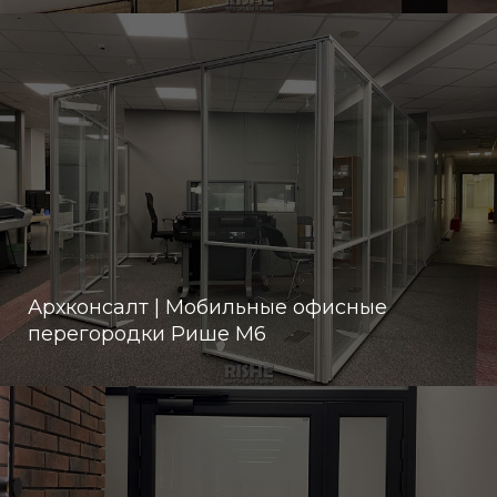
Архконсалт | Мобильные офисные
перегородки Рише М6