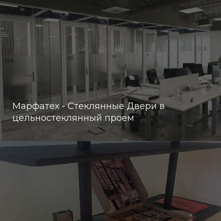
Марфатех - Стеклянные Двери в
цельностеклянный проем