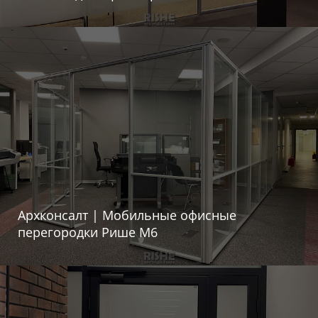
Архконсалт | Мобильные офисные
перегородки Рише М6