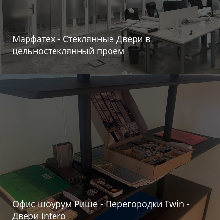
Марфатех - Стеклянные Двери в
цельностеклянный проем
Офис шоурум Рише - Перегородки Twin -
Двери Intero