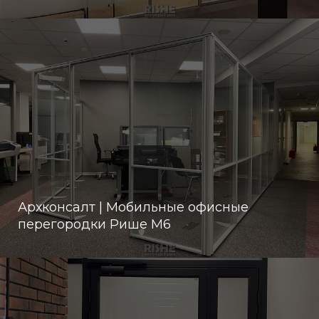
Архконсалт | Мобильные офисные
перегородки Рише М6