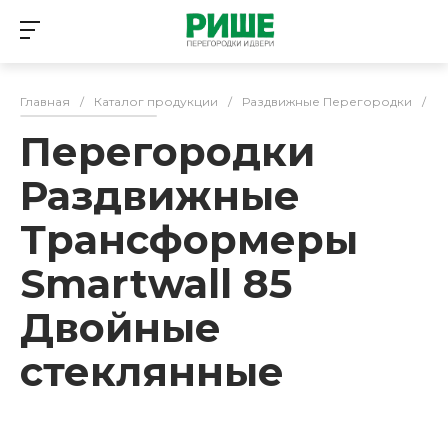
Главная
/
Каталог продукции
/
Раздвижные Перегородки
/
Т
Перегородки
Раздвижные
Трансформеры
Smartwall 85
Двойные
стеклянные