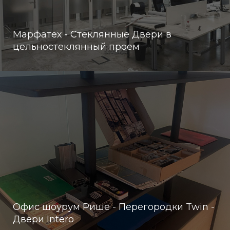
Марфатех - Стеклянные Двери в
цельностеклянный проем
Офис шоурум Рише - Перегородки Twin -
Двери Intero