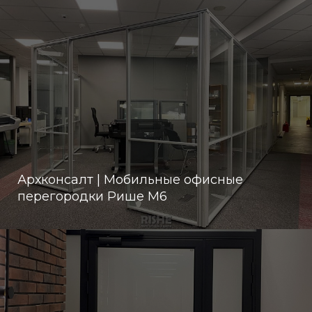
Архконсалт | Мобильные офисные
перегородки Рише М6