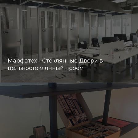
Марфатех - Стеклянные Двери в
цельностеклянный проем