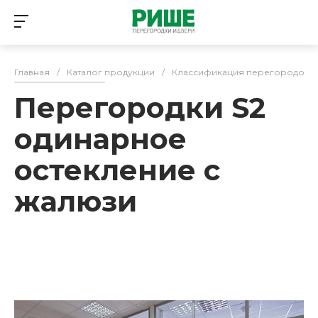
Главная
/
Каталог продукции
/
Классификация перегородок и
Перегородки S2
одинарное
остекление с
жалюзи