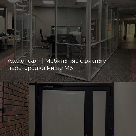
Архконсалт | Мобильные офисные
перегородки Рише М6