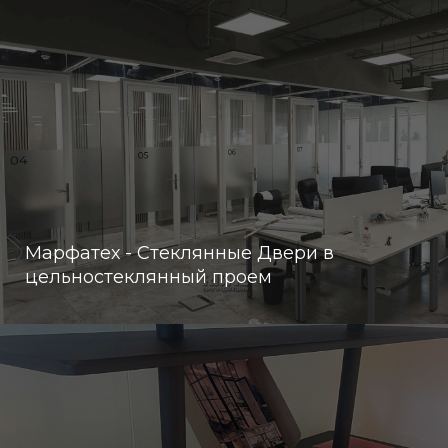
Марфатех - Стеклянные Двери в
цельностеклянный проем