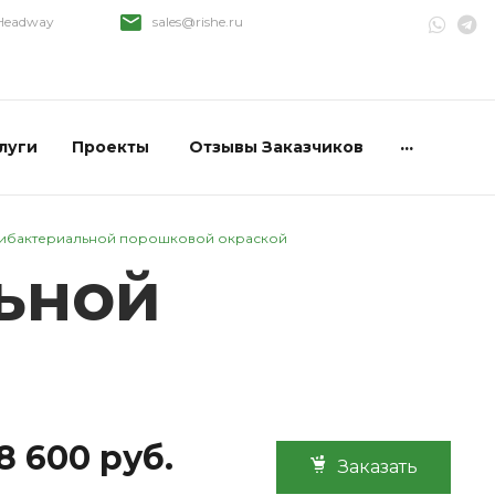
 Headway
sales@rishe.ru
...
луги
Проекты
Отзывы Заказчиков
тибактериальной порошковой окраской
ьной
8 600 руб.
Заказать