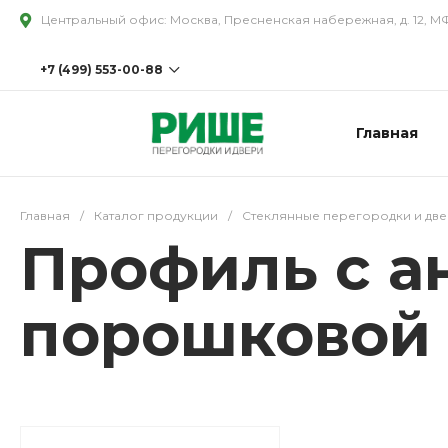
Центральный офис: Москва, Пресненская набережная, д. 12, М
+7 (499) 553-00-88
Главная
+7 (499) 553-00-88 доб.202
Московская область, Наро-
Фоминский городской округ,
село Петровское, территория
промышленная, строение 4/5
Пн-Пт с 08:00 до 18:00
Сб-Вс
Главная
/
Каталог продукции
/
Стеклянные перегородки и дв
Выходной
Профиль с а
sale@rishe.ru
порошковой 