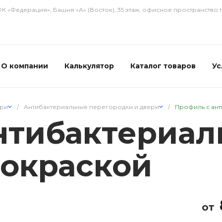
ФК «Федерация», Башня «А» (Восток), 35 этаж, офисное пространство
О компании
Калькулятор
Каталог товаров
Ус
ери
/
Антибактериальные перегородки и двери
/
Профиль с ан
нтибактериал
окраской
от