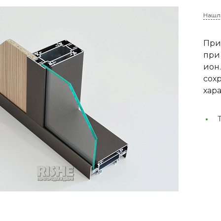
Нашл
​При
при
ион
сох
хара