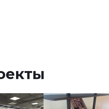
оекты