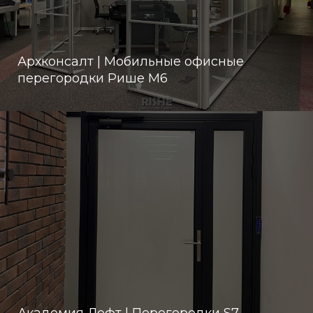
Архконсалт | Мобильные офисные
перегородки Рише М6