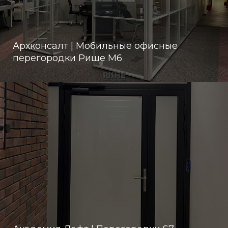
Архконсалт | Мобильные офисные
перегородки Рише М6