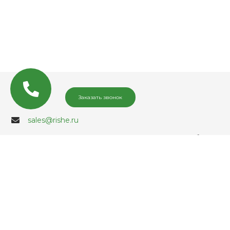
Заказать звонок
sales@rishe.ru
Центральный офис: Москва, Пресненская набережная
MAX
д. 12, МФК «Федерация», Башня «А» (Восток), 35 этаж,
Email
офисное пространство Headway
WhatsApp
Telegram
Вконтакте
О компании