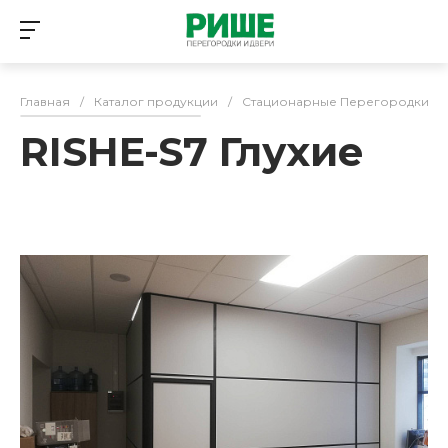
Главная
/
Каталог продукции
/
Стационарные Перегородки
/
RISHE-S7 Глухие