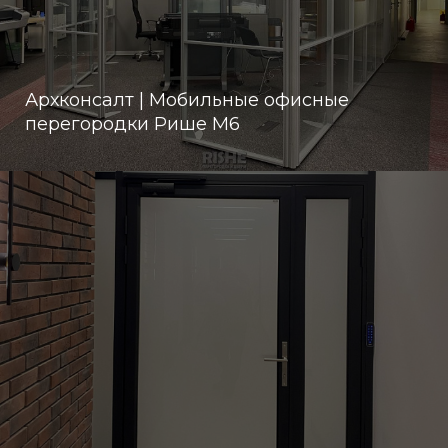
Архконсалт | Мобильные офисные
перегородки Рише М6