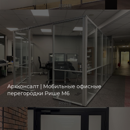
Архконсалт | Мобильные офисные
перегородки Рише М6