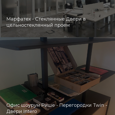
Марфатех - Стеклянные Двери в
цельностеклянный проем
Офис шоурум Рише - Перегородки Twin -
Двери Intero